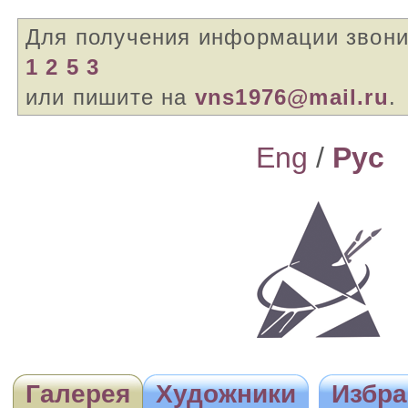
Для получения информации звон
1 2 5 3
или пишите на
vns1976@mail.ru
.
Eng
/
Pyc
Галерея
Художники
Избра