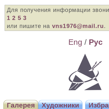
Для получения информации звон
1 2 5 3
или пишите на
vns1976@mail.ru
.
Eng
/
Pyc
Галерея
Художники
Избра