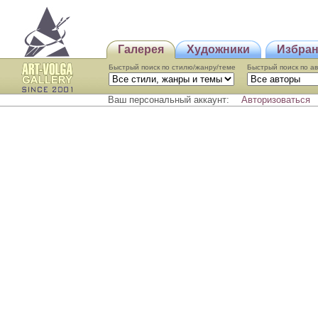
Галерея
Художники
Избра
Быстрый поиск по стилю/жанру/теме
Быстрый поиcк по а
Ваш персональный аккаунт:
Авторизоваться