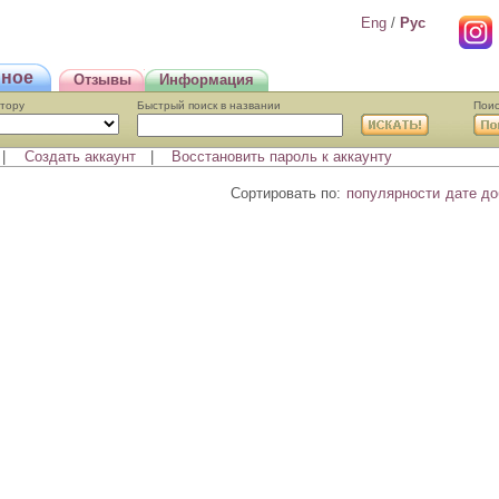
Eng
/
Pyc
нное
Отзывы
Информация
втору
Быстрый поиcк в названии
Поис
|
Создать аккаунт
|
Восстановить пароль к аккаунту
Сортировать по:
популярности
дате д