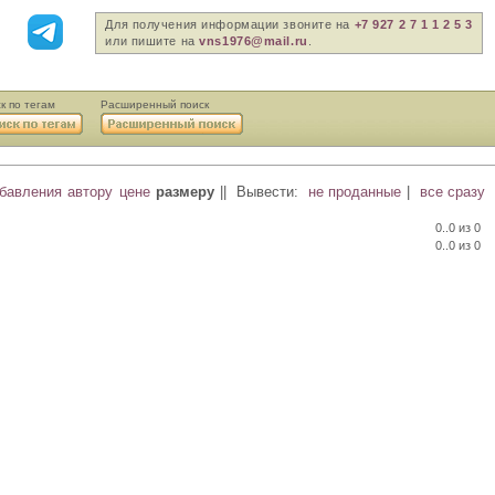
Для получения информации звоните на
+7 927 2 7 1 1 2 5 3
или пишите на
vns1976@mail.ru
.
к по тегам
Расширенный поиск
обавления
автору
цене
размеру
||
Вывести:
не проданные
|
все сразу
0..0 из 0
0..0 из 0