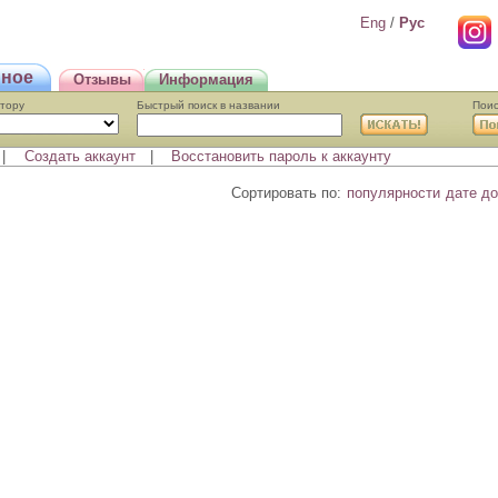
Eng
/
Pyc
нное
Отзывы
Информация
втору
Быстрый поиcк в названии
Поис
|
Создать аккаунт
|
Восстановить пароль к аккаунту
Сортировать по:
популярности
дате д