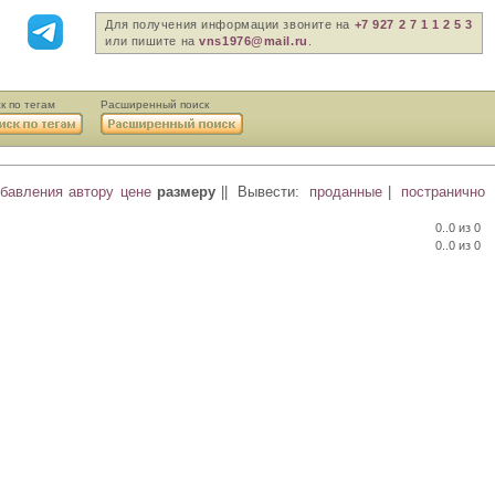
Для получения информации звоните на
+7 927 2 7 1 1 2 5 3
или пишите на
vns1976@mail.ru
.
к по тегам
Расширенный поиск
обавления
автору
цене
размеру
||
Вывести:
проданные
|
постранично
0..0 из 0
0..0 из 0