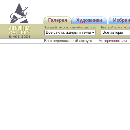
Галерея
Художники
Избра
Быстрый поиск по стилю/жанру/теме
Быстрый поиcк по а
Ваш персональный аккаунт:
Авторизоваться