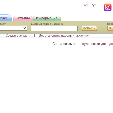
Eng
/
Pyc
нное
Отзывы
Информация
втору
Быстрый поиcк в названии
Поис
|
Создать аккаунт
|
Восстановить пароль к аккаунту
Сортировать по:
популярности
дате д