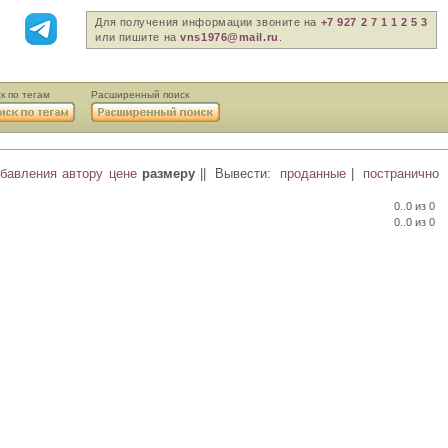
Для получения информации звоните на
+7 927 2 7 1 1 2 5 3
или пишите на
vns1976@mail.ru
.
к по тегам
Расширенный поиск
обавления
автору
цене
размеру
||
Вывести:
проданные
|
постранично
0..0 из 0
0..0 из 0