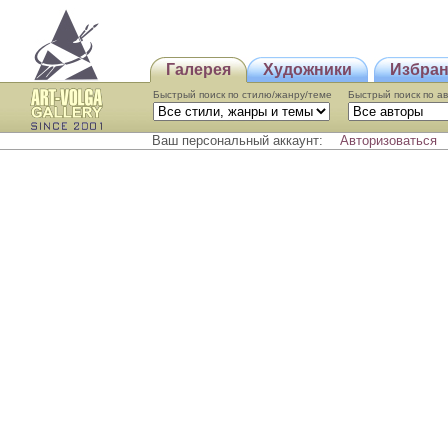
Галерея
Художники
Избра
Быстрый поиск по стилю/жанру/теме
Быстрый поиcк по а
Ваш персональный аккаунт:
Авторизоваться