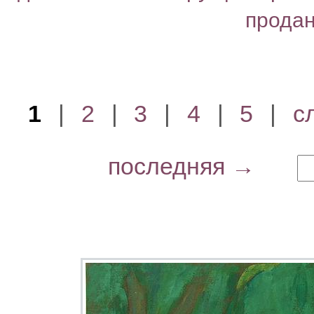
прода
1
|
2
|
3
|
4
|
5
|
с
последняя →