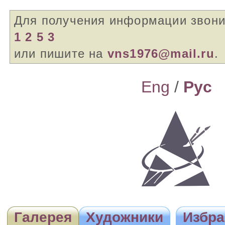
Для получения информации звон
1 2 5 3
или пишите на
vns1976@mail.ru
.
Eng
/
Pyc
Галерея
Художники
Избра