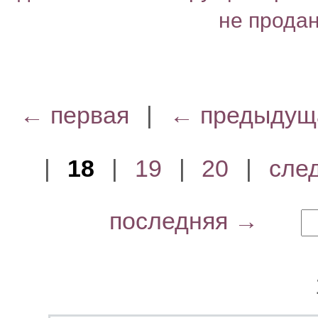
не прода
← первая
|
← предыдущ
|
18
|
19
|
20
|
сле
последняя →