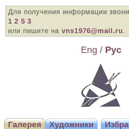
Для получения информации звон
1 2 5 3
или пишите на
vns1976@mail.ru
.
Eng
/
Pyc
Галерея
Художники
Избра