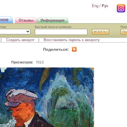
Eng
/
Pyc
нное
Отзывы
Информация
втору
Быстрый поиcк в названии
Поис
|
Создать аккаунт
|
Восстановить пароль к аккаунту
Поделиться:
Просмотров:
7013