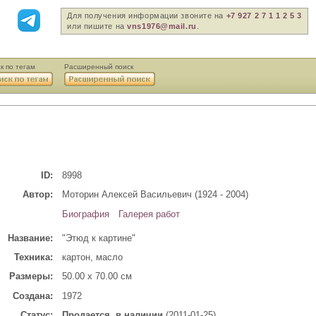
Для получения информации звоните на
+7 927 2 7 1 1 2 5 3
или пишите на
vns1976@mail.ru
.
к по тегам
Расширенный поиск
ID:
8998
Автор:
Моторин Алексей Васильевич (1924 - 2004)
Биография
Галерея работ
Название:
"Этюд к картине"
Техника:
картон, масло
Размеры:
50.00 x 70.00 см
Создана:
1972
Статус:
Продается, в наличии
(2011-01-25)